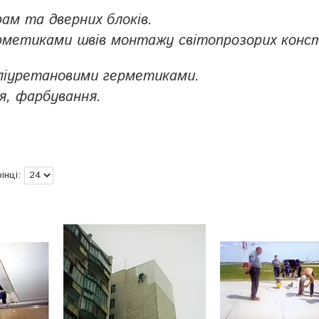
рам та дверних блоків.
ерметиками швів монтажу світопрозорих конс
оліуретановими герметиками.
я, фарбування.