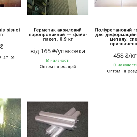
ів різної
Герметик акриловий
Поліуретановий г
ті
паропроникний — файл-
для деформаційни
пакет, 0,9 кг
металу, сп
призначен
 ₴
від 165 ₴/упаковка
458 ₴/кг
7-47
В наявності
В наявності
Оптом і в роздріб
Оптом і в розд