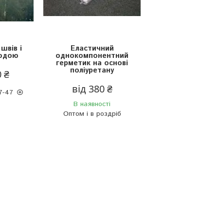
швів і
Еластичний
водою
однокомпонентний
герметик на основі
поліуретану
0 ₴
від 380 ₴
7-47
В наявності
Оптом і в роздріб