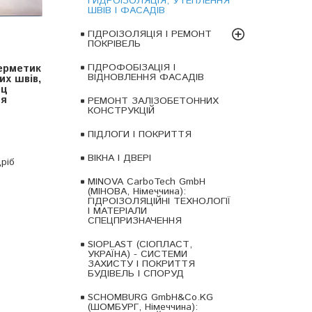
ГИДРОІЗОЛЯЦІЯ, УТЕПЛЕННЯ
ШВІВ І ФАСАДІВ
ГІДРОІЗОЛЯЦІЯ І РЕМОНТ
ПОКРІВЕЛЬ
ГІДРОФОБІЗАЦІЯ І
ерметик
ВІДНОВЛЕННЯ ФАСАДІВ
х швів,
ец
ня
РЕМОНТ ЗАЛІЗОБЕТОННИХ
КОНСТРУКЦІЙ
ПІДЛОГИ І ПОКРИТТЯ
ВІКНА І ДВЕРІ
ріб
MINOVA CarboTech GmbH
(МІНОВА, Німеччина):
ГІДРОІЗОЛЯЦІЙНІ ТЕХНОЛОГІЇ
І МАТЕРІАЛИ
СПЕЦПРИЗНАЧЕННЯ
SIOPLAST (СІОПЛАСТ,
УКРАЇНА) - СИСТЕМИ
ЗАХИСТУ І ПОКРИТТЯ
БУДІВЕЛЬ І СПОРУД
SCHOMBURG GmbH&Co.KG
(ШОМБУРГ, Німеччина):