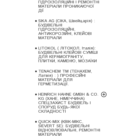
ГІДРОІЗОЛЯЦІЙНІ І РЕМОНТНІ
МАТЕРІАЛИ ПРОНИКАЮЧОЇ
ДІЇ
SIKA AG (СІКА, Швейцарія) :
БУДІВЕЛЬНІ
ГІДРОІЗОЛЯЦІЙНІ,
АНТИКОРОЗІЙНІ, КЛЕЙОВІ
МАТЕРІАЛИ
LITOKOL ( ЛІТОКОЛ, Італія):
БУДІВЕЛЬНІ КЛЕЙОВІ СУМІШІ
ДЛЯ КЕРАМОГРАНІТУ,
ПЛИТКИ, КАМЕНЮ, МОЗАЇКИ
TENACHEM ТМ (ТЕНАХЕМ,
Латвія) : ) ПРОФЕСІЙНІ
МАТЕРІАЛИ ДЛЯ
ГЕРМЕТИЗАЦІЇ.
HEINRICH HAHNE GMBH & CO.
KG (ХАНЕ, НІМЕЧЧИНА)
СПЕЦЗАХИСТ БУДІВЕЛЬ І
СПОРУД БУДЬ-ЯКОЇ
СКЛАДНОСТІ
QUICK-MIX (КВІК-МІКС,
SIEVERT SE): БУДІВЕЛЬНІ
ВІДНОВЛЮВАЛЬНІ, РЕМОНТНІ
МАТЕРІАЛИ