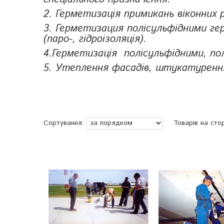
2. Герметизація примикань віконних 
3. Герметизация полісульфідними г
(паро-, гідроізоляція).
4.Герметизація полісульфідними, п
5. Утеплення фасадів, штукатуренн