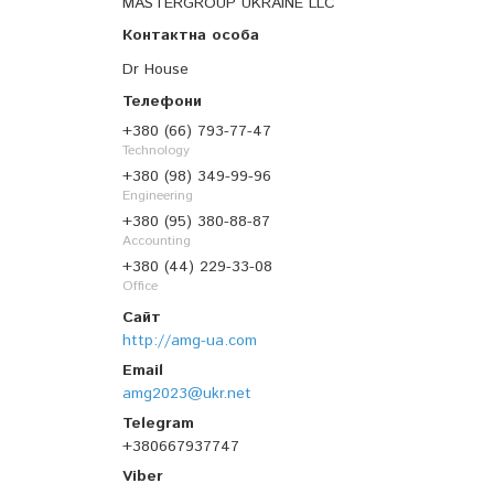
MASTERGROUP UKRAINE LLC
Dr House
+380 (66) 793-77-47
Technology
+380 (98) 349-99-96
Engineering
+380 (95) 380-88-87
Accounting
+380 (44) 229-33-08
Office
http://amg-ua.com
amg2023@ukr.net
+380667937747