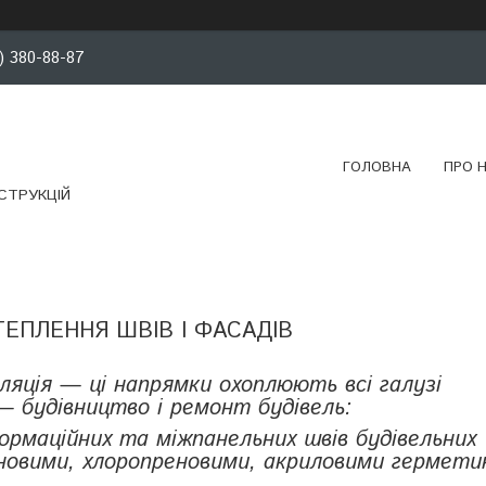
) 380-88-87
ГОЛОВНА
ПРО 
СТРУКЦІЙ
ТЕПЛЕННЯ ШВІВ І ФАСАДІВ
оляція — ці напрямки охоплюють всі галузі
— будівництво і ремонт будівель:
формаційних та міжпанельних швів будівельних
ановими, хлоропреновими, акриловими гермети