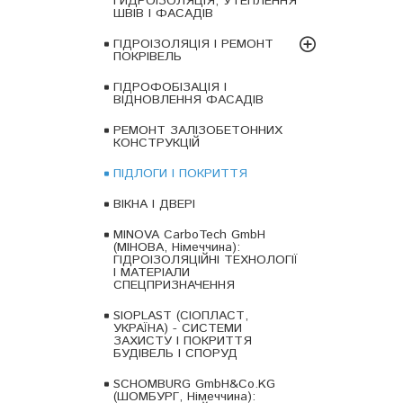
ГИДРОІЗОЛЯЦІЯ, УТЕПЛЕННЯ
ШВІВ І ФАСАДІВ
ГІДРОІЗОЛЯЦІЯ І РЕМОНТ
ПОКРІВЕЛЬ
ГІДРОФОБІЗАЦІЯ І
ВІДНОВЛЕННЯ ФАСАДІВ
РЕМОНТ ЗАЛІЗОБЕТОННИХ
КОНСТРУКЦІЙ
ПІДЛОГИ І ПОКРИТТЯ
ВІКНА І ДВЕРІ
MINOVA CarboTech GmbH
(МІНОВА, Німеччина):
ГІДРОІЗОЛЯЦІЙНІ ТЕХНОЛОГІЇ
І МАТЕРІАЛИ
СПЕЦПРИЗНАЧЕННЯ
SIOPLAST (СІОПЛАСТ,
УКРАЇНА) - СИСТЕМИ
ЗАХИСТУ І ПОКРИТТЯ
БУДІВЕЛЬ І СПОРУД
SCHOMBURG GmbH&Co.KG
(ШОМБУРГ, Німеччина):