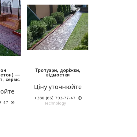
тон
Тротуари, доріжки,
бетон) —
відмостки
т, сервіс
Ціну уточнюйте
нюйте
+380 (66) 793-77-47
7-47
Technology