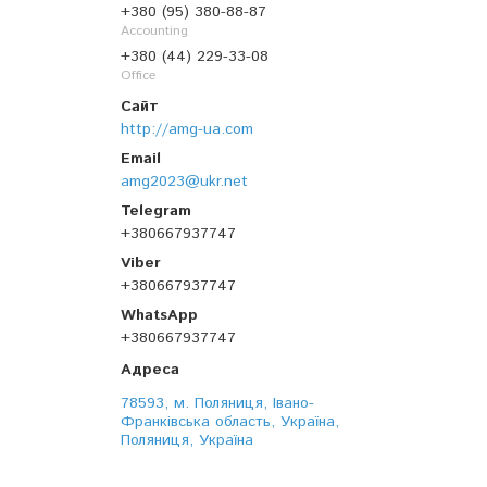
+380 (95) 380-88-87
Accounting
+380 (44) 229-33-08
Office
http://amg-ua.com
amg2023@ukr.net
+380667937747
+380667937747
+380667937747
78593, м. Поляниця, Івано-
Франківська область, Україна,
Поляниця, Україна