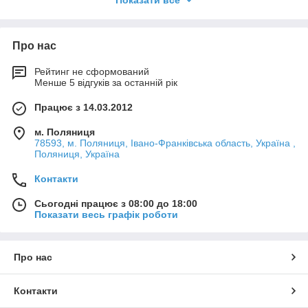
Показати все
споруд, матеріалами власного
виробництва спеціального
призначення для захисту від різних
Про нас
розчинів агресивних середовищ на
основі епоксидних, кремне-
Рейтинг не сформований
органічних, пентафталиевых,
Менше 5 відгуків за останній рік
алкідних, силіконових, латексних та
Працює з 14.03.2012
ін. сполук;
м. Поляниця
• Пристрій гідроізоляції нових
78593, м. Поляниця, Івано-Франківська область, Україна ,
покрівель, ремонт старих покрівель,
Поляниця, Україна
гідроізоляція фундаментів та
Контакти
антикорозійний захист будівельних
конструкцій бітумно-латексні і
Сьогодні працює з 08:00 до 18:00
поліуретановими мастиками
Показати весь графік роботи
холодного отвердіння, а також
утеплення та гідроізоляція
Про нас
металевих і бетонних покрівель,
ангарів, термопомещений методом
нанесення розпиленням
Контакти
двокомпонентного поліуретану;