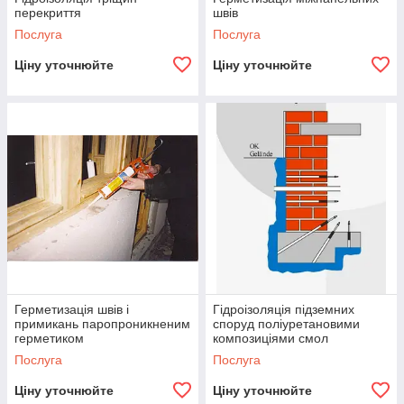
композицій;
перекриття
швів
Послуга
Послуга
Ціну уточнюйте
Ціну уточнюйте
Герметизація швів і
Гідроізоляція підземних
примикань паропроникненим
споруд поліуретановими
герметиком
композиціями смол
Послуга
Послуга
Ціну уточнюйте
Ціну уточнюйте