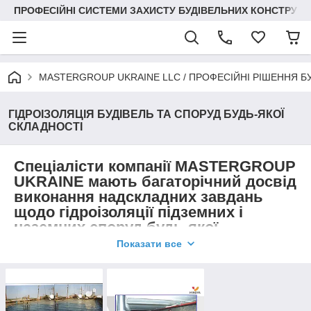
ПРОФЕСІЙНІ СИСТЕМИ ЗАХИСТУ БУДІВЕЛЬНИХ КОНСТРУКЦІЙ +3
MASTERGROUP UKRAINE LLC / ПРОФЕСІЙНІ РІШЕННЯ Б
ГІДРОІЗОЛЯЦІЯ БУДІВЕЛЬ ТА СПОРУД БУДЬ-ЯКОЇ
СКЛАДНОСТІ
Спеціалісти компанії MASTERGROUP
UKRAINE мають багаторічний досвід
виконання надскладних завдань
щодо гідроізоляції підземних і
наземних споруд будь-якої
складності різноматнітними
Показати все
методами.
Гідроізоляція та антикорозійний
захист будь-яких нових і старих