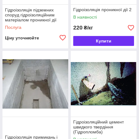
Гідроізоляція проникної дії 2
Гідроізоляція підземних
споруд гідроізоляційним
В наявності
матеріалом проникної дії
220
Послуга
₴/кг
Ціну уточнюйте
Купити
Гідроізоляційний цемент
швидкого твердіння
(Гідропломба)
Гідроізоляція примикань і