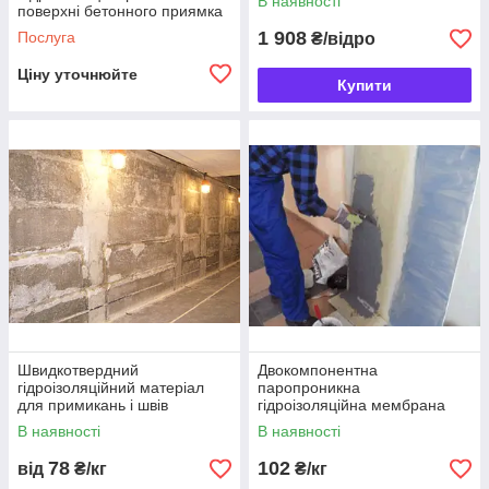
В наявності
поверхні бетонного приямка
1 908
Послуга
₴/відро
Ціну уточнюйте
Купити
Швидкотвердний
Двокомпонентна
гідроізоляційний матеріал
паропроникна
для примикань і швів
гідроізоляційна мембрана
В наявності
В наявності
78
102
від
₴/кг
₴/кг