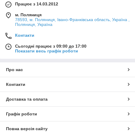
- харчові (КО, ХС, УР);
Працює з 14.03.2012
- радіаційно-стійкі (ОС);
м. Поляниця
- флуоресцентні (АС);
78593, м. Поляниця, Івано-Франківська область, Україна ,
- Корабельні (ХС, ЕП, ПФ);
Поляниця, Україна
- доріжньо-маркувальне (АК, ЕП);
- ґрунтові покриття (АУ, УР, АК, ВЛ, ФЛ,
Контакти
ГФ, ПФ, ХВ, ХС, КО, ЕП, АС та ін.);
Сьогодні працює з 09:00 до 17:00
- рідкий цинк (ЕП, КО, Сіоцинк та ін.);
Показати весь графік роботи
- шпаклівки (ЕП, ПФ, ХВ);
- лаки (КО, ЕП, ХВ, ХС, АК та ін.).
Про нас
Контакти
Доставка та оплата
Графік роботи
Повна версія сайту