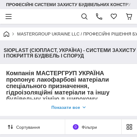
ПРОФЕСІЙНІ СИСТЕМИ ЗАХИСТУ БУДІВЕЛЬНИХ КОНСТРУКЦІЙ +3
MASTERGROUP UKRAINE LLC / ПРОФЕСІЙНІ РІШЕННЯ Б
SIOPLAST (СІОПЛАСТ, УКРАЇНА) - СИСТЕМИ ЗАХИСТУ
І ПОКРИТТЯ БУДІВЕЛЬ І СПОРУД
Компанія МАСТЕРГРУП УКРАЇНА
пропонує лакофарбові матеріали
спеціального призначення,
гідроізоляційні матеріали та іншу
будівельну хімію в широкому
асортименті:
Показати все
-наливні підлоги;
-покриття та фарби;
Сортування
0
Фільтри