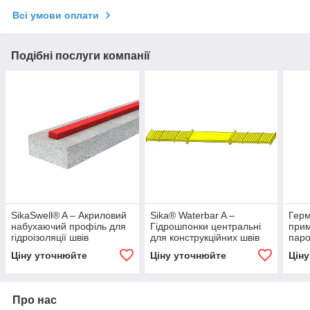
Всі умови оплати
Подібні послуги компанії
SikaSwell® A – Акриловий
Sika® Waterbar A –
Герм
набухаючий профіль для
Гідрошпонки центральні
при
гідроізоляції швів
для конструкційних швів
пар
гер
Ціну уточнюйте
Ціну уточнюйте
Цін
Про нас