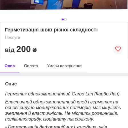
Герметизація швів різної складності
Послуга
200
від
₴
Опис
Оплата
Умови повернення
Опис
Герметик однокомпонентний Carbo Lan (Карбо Лан)
Еластичний однокомпонентний клей і герметик на
основі силуно-модифікованих полімерів, має міцність
зчеплення й еластичність. Не містить розчинників,
полівінілхлориду, ізоціанату та силікону.
• Герметизація деформаційних і холодних швів