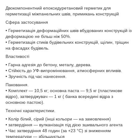
Двокомпонентний епоксидуретановий герметик для
герметизації міжпанельних швів, примикань конструкцій
Сфера застосування
• Герметизація деформаційних швів вбудованих конструкцій із
деформацією не більш ніж 50%.
• Герметизація стиків будівельних конструкцій, щілин, тріщин
на фасадах будівель.
Властивості
• Гарна адгезія до бетону, металу, дерева.
• Стійкість до УФ-випромінювання, атмосферних впливів.
• Зручність під час нанесення.
Паковання.
• Комплект — 10,5 кг; основна паста — 9,5 кг (пластикове
відро), затверджувач — 1 кг ( банка всередині відра з
основною пастою).
Технічні характеристики.
• Колір білий, сірий (інші кольори — на замовлення)
• затвердіння — вулканізація під дією зшивального агента
• Час затвердіння 48 годин (за +23 °C) зі зниженням
температури — збільшується