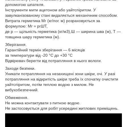
допомогою шпателя.
Інструменти мити ацетоном або уайтспіритом. У
завулканізованому стані видаляється механічним способом.
Витрата герметика Мг (кг/пог. м) розраховується за
формулою: Мг = рг
Ш
Т,
де р — щільність герметика (кг/м3),Ш — ширина шва (м), T —
товщина шару герметика (м).
Зберігання.
Гарантійний термін зберігання — 6 місяців
за температури від -20 °C до +30 °C
Відвірювач берегти від потрапляння в нього вологи.
Заходи безпеки.
Уникати потрапляння на незахищені зони шкіри, очі. У разі
потрапляння на відкритість шкіри треба їх спочатку очистити
уайтспіритом, потім теплою водою з милом. Не
вибухобезпечний.
Обмеження.
Не можна контактувати з питною водою.
Не застосовується для робіт усередині житлових приміщень.