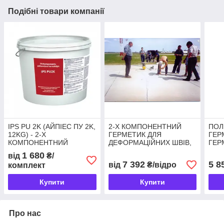
Подібні товари компанії
IPS PU 2K (АЙПІЕС ПУ 2K,
2-Х КОМПОНЕНТНИЙ
ПОЛ
12KG) - 2-Х
ГЕРМЕТИК ДЛЯ
ГЕР
КОМПОНЕНТНИЙ
ДЕФОРМАЦІЙНИХ ШВІВ,
ГЕР
ПОЛІУРЕТАНОВИЙ
ЗАСТОСУВАННЯ (15,4KG)
ГОР
1 680
від
₴/
ГЕРМЕТИК
ПОВ
7 392
5 8
від
₴/відро
комплект
(15,
Купити
Купити
Про нас