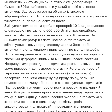
міжпанельних стиків (ширина стику 2 см, деформація не
більш ніж 50%), забезпечивши у такий спосіб зниження
витримок. Застосовується на об'єктах із високою
вібронагрубіністю. Після змішування компонентів утворюється
тиксотропна, легко наноситься паста.
Змішувати компоненти треба в пропорції 10:1 за допомогою
електродрилі потужністю 600-800 Вт зі спіралеподібною
завагою. Час змішування — не менш ніж 10 хвилин. За
низьких температур в'язкість компонентів герметика
збільшується, тому перед застосуванням його треба
витримати в опалюваному приміщенні не менш ніж добу.
Після затвердіння — еластичний, гумоподібний мате-ріал із
високими деформаційними та міцнішими властивостями.
Неприпустиме розведення герметика розчинниками — це
може призвести до незворотного зміни його властивостей.
Герметик може наноситися на вологу (але не мокру)
поверхню, повністю очищену від бруду, жиру, залишків
цементного розчину або раніше застосовуваних герметиків.
Під час робіт у зимову пору очистити поверхню від криги й
інею. Для дотримання проєктної товщини шару герметика в
стику, а також для унеможливлення зчеплення герметика з
жорстким основою в стиковому проміжку треба
використовувати антиадгезійні прокладки зі спіненого
поліетилену (типу «ПоліІзол»). Герметик треба наносити за