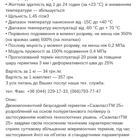
• Життєва здатність від 2 до 24 годин (за +23 °C) зі зниженням
температури — збільшується
• Щільність 1,45 г/см3
• Діапазон температур нанесення від -15С до +40 °C
• Діапазон температур експлуатації від -60 °C до + 70 °C
• Порівняно подовження в момент розриву, не менш ніж 350%
(на зразках швів) 500% (на лопатках)
• Послову міцність у момент розриву, не менш ніж 0,2 МПа
• Модуль пружності за 100% подовження 0,4 МПа
• Прогнозований термін експлуатації 20 років за товщини
шару герметика 3 мм і деформативності шва до 25%
Вартість за 1 кг — 34 грн./кг.
Вартість за 1 комплект — 357 грн.
З усіх питань до Ваших послуг наша тех. служба:
тел. Факс. +38 (044) 229-17-33, (066)793-77-47
Опис:
Двокомпонентний безусадний герметик «СазиластTM 25»
розроблений на основі поліуретанового полімеру із
застосуванням новітніх технологічних рішень. «СазиластTM
25» завдяки своїм посиленим технічним характеристикам
сприяє суттєвому збільшенню міжремонтних термінів, під час
застосування його на об'єктах зі стандартними параметрами