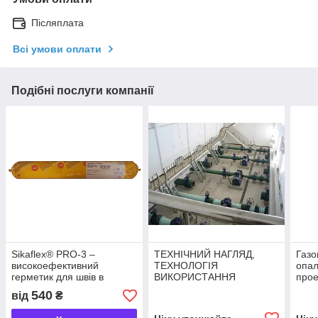
Післяплата
Всі умови оплати
Подібні послуги компанії
Sikaflex® PRO-3 –
ТЕХНІЧНИЙ НАГЛЯД,
Газо
високоефективний
ТЕХНОЛОГІЯ
опа
герметик для швів в
ВИКОРИСТАННЯ
прое
підлогах Sikaflex ® PRO-3
МАТЕРІАЛІВ,
моде
540
від
₴
ВИКОНАННЯ РОБІТ