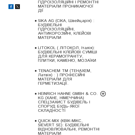
ГІДРОІЗОЛЯЦІЙНІ І РЕМОНТНІ
МАТЕРІАЛИ ПРОНИКАЮЧОЇ
ДІЇ
SIKA AG (СІКА, Швейцарія) :
БУДІВЕЛЬНІ
ГІДРОІЗОЛЯЦІЙНІ,
АНТИКОРОЗІЙНІ, КЛЕЙОВІ
МАТЕРІАЛИ
LITOKOL ( ЛІТОКОЛ, Італія):
БУДІВЕЛЬНІ КЛЕЙОВІ СУМІШІ
ДЛЯ КЕРАМОГРАНІТУ,
ПЛИТКИ, КАМЕНЮ, МОЗАЇКИ
TENACHEM ТМ (ТЕНАХЕМ,
Латвія) : ) ПРОФЕСІЙНІ
МАТЕРІАЛИ ДЛЯ
ГЕРМЕТИЗАЦІЇ.
HEINRICH HAHNE GMBH & CO.
KG (ХАНЕ, НІМЕЧЧИНА)
СПЕЦЗАХИСТ БУДІВЕЛЬ І
СПОРУД БУДЬ-ЯКОЇ
СКЛАДНОСТІ
QUICK-MIX (КВІК-МІКС,
SIEVERT SE): БУДІВЕЛЬНІ
ВІДНОВЛЮВАЛЬНІ, РЕМОНТНІ
МАТЕРІАЛИ