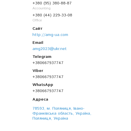
+380 (95) 380-88-87
Accounting
+380 (44) 229-33-08
Office
http://amg-ua.com
amg2023@ukr.net
+380667937747
+380667937747
+380667937747
78593, м. Поляниця, Івано-
Франківська область, Україна,
Поляниця, Україна