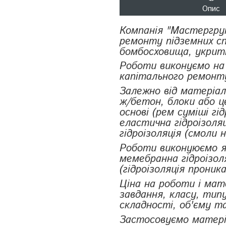
Опис
Компанія "Мастергруп
ремонту підземних спо
бомбосховища, укрит
Роботи виконуємо на с
капітального ремонт
Залежно від матеріал
ж/бетон, блоки або ц
основі (рем суміші гід
еластична гідроізоляці
гідроізоляція (смоли 
Роботи виконуюємо я
мемебранна гідроізоля
(гідроізоляція проник
Ціна на роботи і мат
завдання, класу, типу
складності, об'єму та
Застосовуємо матеріа