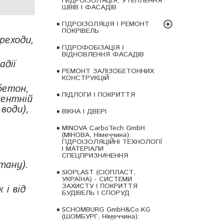
ГИДРОІЗОЛЯЦІЯ, УТЕПЛЕННЯ
ШВІВ І ФАСАДІВ
ГІДРОІЗОЛЯЦІЯ І РЕМОНТ
ПОКРІВЕЛЬ
реходи,
ГІДРОФОБІЗАЦІЯ І
ВІДНОВЛЕННЯ ФАСАДІВ
адії
РЕМОНТ ЗАЛІЗОБЕТОННИХ
КОНСТРУКЦІЙ
бетон,
ПІДЛОГИ І ПОКРИТТЯ
ментній
 води),
ВІКНА І ДВЕРІ
MINOVA CarboTech GmbH
(МІНОВА, Німеччина):
ГІДРОІЗОЛЯЦІЙНІ ТЕХНОЛОГІЇ
І МАТЕРІАЛИ
СПЕЦПРИЗНАЧЕННЯ
тану).
SIOPLAST (СІОПЛАСТ,
УКРАЇНА) - СИСТЕМИ
ЗАХИСТУ І ПОКРИТТЯ
 і від
БУДІВЕЛЬ І СПОРУД
SCHOMBURG GmbH&Co.KG
(ШОМБУРГ, Німеччина):