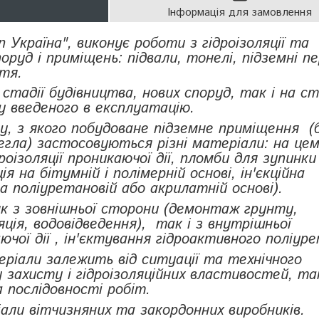
Інформація для замовлення
 Україна", виконує роботи з гідроізоляції та
руд і приміщень: підвали, тонелі, підземні пе
тя.
тадії будівництва, нових споруд, так і на ст
у введеного в експлуатацію.
у, з якого побудоване підземне приміщення (
егла) застосовуються різні матеріали: на це
роізоляції проникаючої дії, пломби для зупинки
я на бітумній і полімерній основі, ін'єкційна
на поліуретановій або акрилатній основі).
к з зовнішньої сторони (демонтаж грунту,
ція, водовідведення), так і з внутрішньої
аючої дії , ін'єктування гідроактивного поліуре
еріали залежить від ситуації та технічного
 захисту і гідроізоляційних властивостей, так
 послідовності робіт.
ли вітчизняних та закордонних виробників.