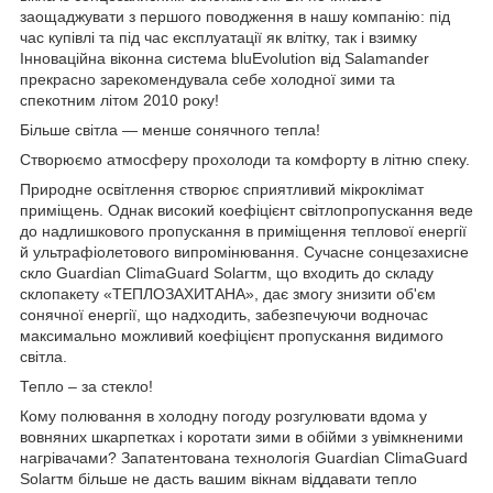
заощаджувати з першого поводження в нашу компанію: під
час купівлі та під час експлуатації як влітку, так і взимку
Інноваційна віконна система bluEvolution від Salamander
прекрасно зарекомендувала себе холодної зими та
спекотним літом 2010 року!
Більше світла — менше сонячного тепла!
Створюємо атмосферу прохолоди та комфорту в літню спеку.
Природне освітлення створює сприятливий мікроклімат
приміщень. Однак високий коефіцієнт світлопропускання веде
до надлишкового пропускання в приміщення теплової енергії
й ультрафіолетового випромінювання. Сучасне сонцезахисне
скло Guardian ClimaGuard Solarтм, що входить до складу
склопакету «ТЕПЛОЗАХИТАНА», дає змогу знизити об'єм
сонячної енергії, що надходить, забезпечуючи водночас
максимально можливий коефіцієнт пропускання видимого
світла.
Тепло – за стекло!
Кому полювання в холодну погоду розгулювати вдома у
вовняних шкарпетках і коротати зими в обійми з увімкненими
нагрівачами? Запатентована технологія Guardian ClimaGuard
Solarтм більше не дасть вашим вікнам віддавати тепло