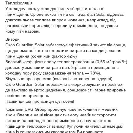
Теплоізоляція
У холодну погоду скло дає змогу зберегти тепло в
приміщенні. Срібне покриття на склі Guardian Solar відбиває
довгохвильове теплове випромінювання, наприклад, від
нагрівальних приладів, всередину приміщення, не даючи
йому піти назовні.
Виводи
Скло Guardian Solar забезпечує ефективний захист від сонця,
що допомагає істотно скоротити витрати на кондиціювання
приміщення (сонячний фактор 42%)
Високий коефіцієнт опору теплопередавання (0,65 м2град/Вт)
дає змогу зменшити витрати на обігрівання приміщення в
холодну пору року (заощадження тепла — 78%).
Візуально прозоре скло (колірові спотворення відсутні).
Скло Guardian Solar переважно використовувати в проєктах,
де важливо енергоощадження, сонцезахист і гарне природне
освітлення приміщень.
Найвигідніша пропозиція цієї осені!
Компанія UVG Group пропонує нове покоління німецьких
вікон. Вперше наші вікна дають змогу неабияк скоротити
витрати на охолодження приміщення влітку та істотно
підвищити теплозахист взимку. Купуючи найтепліші німецькі
вікна із сонцезахисним склопакетом Ви починаєте