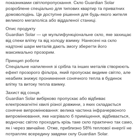
показниками світлопропускання. Скло Guardian Solar
розроблене спеціально для типових квартир та приватних
домоволодінь. Це доступне рішення для будь-якого жителя
великого мегаполіса або віддаленої станиці.
Опис продукту
Guardian Solar — це мультифункціональне скло, яке захищає
від спеки влітку та від холоду взимку. Нанесені на скло
надтонкі шари металів дають змогу зберегти його
максимально прозорим.
Принцип роботи
Спеціальне напилення зі срібла та інших металів створюють
ефект прозорого фільтра, який пропускає видиме світло, але
неабияк знижує проникнення сонячного тепла в будинок
влітку та витоку тепла взимку.
Захист від сонця.
Guardian Solar вибірково пропускає або відбиває
електромагнітні хвилі різної довжини, з яких складається
сонячне випромінювання: велика частина інфрачервоного
випромінювання, яке нагрівало б приміщення, відбивається,
водночас світло проходить крізь таке скло практично так само,
як і через звичайне. Отже, приблизно 58% теплової енергії не
потрапляє всередину завдяки склу Guardian Solar.