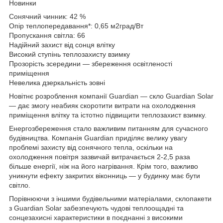
Новинки
Сонячний чинник: 42 %
Опір теплопередавання*: 0,65 м2град/Вт
Пропускання світла: 66
Надійний захист від сонця влітку
Високий ступінь теплозахисту взимку
Прозорість зсередини — збереження освітленості
приміщення
Невелика дзеркальність зовні
Новітнє розроблення компанії Guardian — скло Guardian Solar
— дає змогу неабияк скоротити витрати на охолодження
приміщення влітку та істотно підвищити теплозахист взимку.
Енергозбереження стало важливим питанням для сучасного
будівництва. Компанія Guardian приділяє велику увагу
проблемі захисту від сонячного тепла, оскільки на
охолодження повітря зазвичай витрачається 2-2,5 раза
більше енергії, ніж на його нагрівання. Крім того, важливо
уникнути ефекту закритих віконниць — у будинку має бути
світло.
Порівнюючи з іншими будівельними матеріалами, склопакети
з Guardian Solar забезпечують чудові теплоощадні та
сонцезахисні характеристики в поєднанні з високими