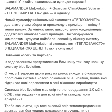
назовні. Уникайте «запилювати вулицю» нарешті!
SALAMANDER bluEvolution + Guardian ClimaGuard Solarтм =
«ТЕПЛОЗАХИТАНТА»: два — в одному!
Новий мультифункціональний склопакет «ТЕПЛОЗАНІТУ» —
дасть змогу вам зберегти прохолоду в приміщенні влітку й
тепло взимку. За мінімального використання кондиціонерів і
додаткових опалювальних приладів. Насолоджуйтеся
комфортом, купуючи найзбалансованішу віконну систему
SALAMANDER bluEvolution зі склопакетом «ТЕПЛОЗАНІСТУ»
ЗПЕЦИАЛЬНОЮ ЦЕНЕ! Тільки в супутню!
Поважані колеги та партнери!
Із задоволенням представляємо Вам нашу технічну новинку,
систему blueEvolution.
Отже, з 1 вересня цього року на ринок виходить 6-камерна
профільна система нового покоління blueEvolution, поява якої
відкриває нові перспективи в зоні віконного виробництва.
Система blueEvolution має опір теплопередавання 1,0 м2 х
0С/Вт, підтвердженим для всієї лінійки стандартного
армування.
Треба зазначити, що таке високий опір теплопередавання
досягається без жодних додаткових втручань, як-от