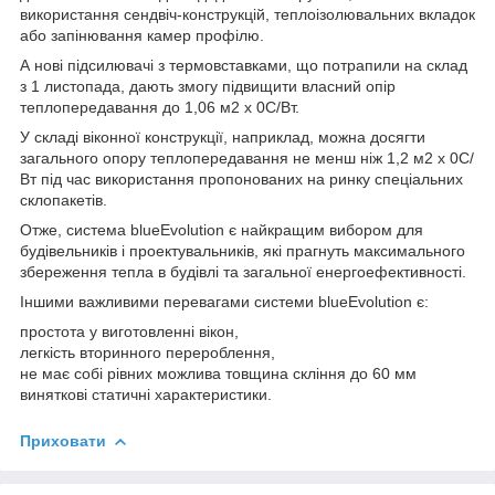
використання сендвіч-конструкцій, теплоізолювальних вкладок
або запінювання камер профілю.
А нові підсилювачі з термовставками, що потрапили на склад
з 1 листопада, дають змогу підвищити власний опір
теплопередавання до 1,06 м2 х 0С/Вт.
У складі віконної конструкції, наприклад, можна досягти
загального опору теплопередавання не менш ніж 1,2 м2 х 0С/
Вт під час використання пропонованих на ринку спеціальних
склопакетів.
Отже, система blueEvolution є найкращим вибором для
будівельників і проектувальників, які прагнуть максимального
збереження тепла в будівлі та загальної енергоефективності.
Іншими важливими перевагами системи blueEvolution є:
простота у виготовленні вікон,
легкість вторинного перероблення,
не має собі рівних можлива товщина скління до 60 мм
виняткові статичні характеристики.
Приховати