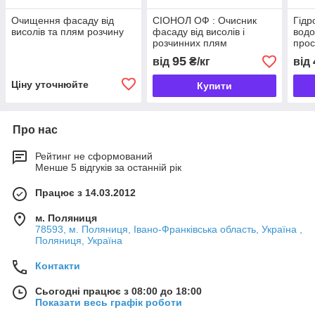
Очищення фасаду від
СІОНОЛ ОФ : Очисник
Гідр
висолів та плям розчину
фасаду від висолів і
водо
розчинних плям
прос
1:20
95
від
₴/кг
від
Ціну уточнюйте
Купити
Про нас
Рейтинг не сформований
Менше 5 відгуків за останній рік
Працює з 14.03.2012
м. Поляниця
78593, м. Поляниця, Івано-Франківська область, Україна ,
Поляниця, Україна
Контакти
Сьогодні працює з 08:00 до 18:00
Показати весь графік роботи