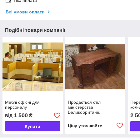
Післяплата
Всі умови оплати
Подібні товари компанії
Меблі офісні для
Продається стіл
Пере
персоналу
міністерства
кол-
Великобританії.
1 500
2 5
від
₴
Репродукція 18 століття.
Зроблено у Франції.
Ціну уточнюйте
Купити
Чипендейл. Черешня.