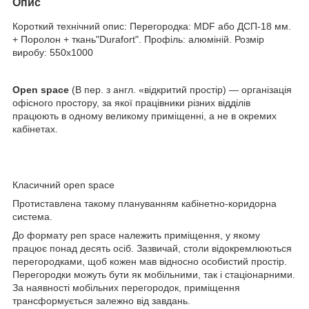
Опис
Короткий технічний опис: Перегородка: MDF або ДСП-18 мм.
+ Поролон + ткань"Durafort". Профіль: алюміній. Розмір
виробу: 550х1000
Open space
(В пер. з англ. «відкритий простір) — організація
офісного простору, за якої працівники різних відділів
працюють в одному великому приміщенні, а не в окремих
кабінетах.
Класичний open space
Протиставлена такому плануванням кабінетно-коридорна
система.
До формату pen space належить приміщення, у якому
працює понад десять осіб. Зазвичай, столи відокремлюються
перегородками, щоб кожен мав відносно особистий простір.
Перегородки можуть бути як мобільними, так і стаціонарними.
За наявності мобільних перегородок, приміщення
трансформується залежно від завдань.