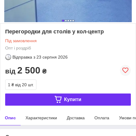
Перегородки для столів у кол-центр
Під замовлення
Опт і роздріб
Відправка з
23 серпня 2026
2 500
від
₴
1 ₴
від 20 шт.
Купити
Опис
Характеристики
Доставка
Оплата
Умови п