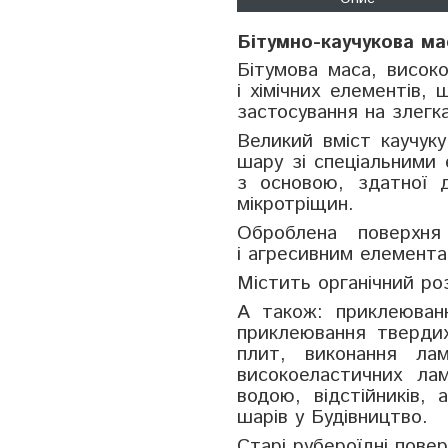
Бітумно-каучукова ма
Бітумова маса, висок
і хімічних елементів
застосування на злегк
Великий вміст каучуку
шару зі спеціальними
з основою, здатної д
мікротріщин.
Оброблена поверхня
і агресивним елемента
Містить органічний ро
А також: приклеюван
приклеювання твердих
плит, виконання лам
високоеластичних лам
водою, відстійників, 
шарів у Будівництво.
Старі рубероїдні повер