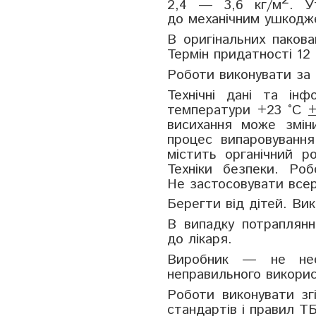
2,4 — 3,6 кг/м
. У
до механічним ушкодже
В оригінальних пакова
Термін придатності 12
Роботи виконувати за 
Технічні дані та ін
температури +23 °C
висихання може змін
процес випаровуванн
містить органічний р
Техніки безпеки. Ро
Не застосовувати всер
Берегти від дітей. Ви
В випадку потраплянн
до лікаря.
Виробник — не несе
неправильного викорис
Роботи виконувати згі
стандартів і правил Т