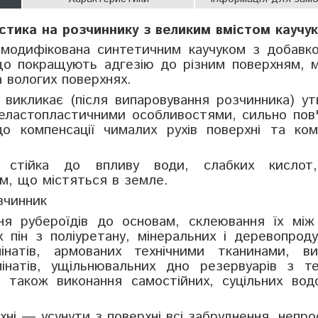
стика на розчиннику з великим вмістом каучу
омодифікована синтетичним каучуком з добавк
, що покращують адгезію до різним поверхням,
а вологих поверхнях.
 викликає (після випаровування розчинника) у
 еластопластичними особливостями, сильно пов
о компенсації чималих рухів поверхні та комп
 стійка до впливу води, слабких кислот
м, що містяться в земле.
зчинник
ня рубероїдів до основам, склеювання їх між
 пін з поліуретану, мінеральних і деревопрод
інатів, армованих технічними тканинами, ви
інатів, ущільнювальних дно резервуарів з те
а також виконання самостійних, суцільних вод
хні
— усунути з поверхні всі забруднення, непро