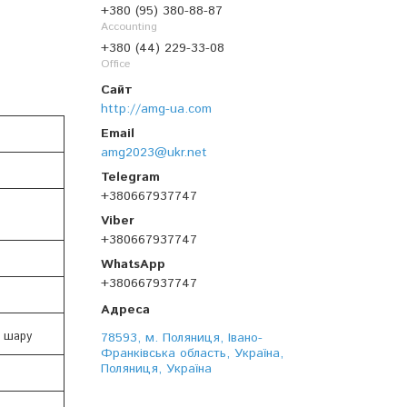
+380 (95) 380-88-87
Accounting
+380 (44) 229-33-08
Office
http://amg-ua.com
amg2023@ukr.net
+380667937747
+380667937747
+380667937747
и шару
78593, м. Поляниця, Івано-
Франківська область, Україна,
Поляниця, Україна