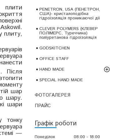
і плити
PENETRON, USA (ПЕНЕТРОН,
окриття
США)- кристалоподібна
гідроізоляція проникаючої дії
поверхні
й
Askowil
.
CLEVER POLYMERS (КЛЕВЕР
у плиту,
ПОЛІМЕРС, Туреччина)
поліуретанова гідроізоляція
GODSKITCHEN
рвуарів
зервуара
OFFICE STAFF
нанести
HAND MADE
. Після
 втопити
SPECIAL HAND MADE
оменту
етій шар
ФОТОГАЛЕРЕЯ
о шару.
кі шари
ПРАЙС
у тонку
Графік роботи
ервуара
истемі —
Понеділок
08:00
18:00