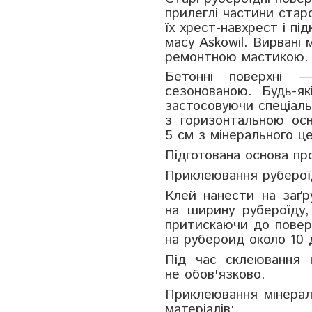
прилеглі частини стар
їх хрест-навхрест і п
масу
Askowil
. Вирвані
ремонтною мастикою.
Бетонні поверхні
— б
сезонованою. Будь-як
застосовуючи спеціаль
з горизонтальною ос
5 см з мінерального ц
Підготована основа пр
Приклеювання рубероїд
Клей нанести на заґр
на ширину рубероїду,
притискаючи до поверх
на рубероид около 10 
Під час склеювання 
не обов'язково.
Приклеювання мінерал
матеріалів: