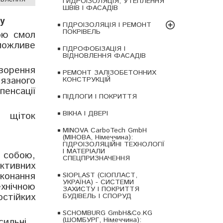
ГИДРОІЗОЛЯЦІЯ, УТЕПЛЕННЯ
ШВІВ І ФАСАДІВ
ку
ГІДРОІЗОЛЯЦІЯ І РЕМОНТ
ПОКРІВЕЛЬ
ою смол
 можливе
ГІДРОФОБІЗАЦІЯ І
ВІДНОВЛЕННЯ ФАСАДІВ
творення
РЕМОНТ ЗАЛІЗОБЕТОННИХ
'язаного
КОНСТРУКЦІЙ
енсації
ПІДЛОГИ І ПОКРИТТЯ
ВІКНА І ДВЕРІ
, щіток
MINOVA CarboTech GmbH
(МІНОВА, Німеччина):
ГІДРОІЗОЛЯЦІЙНІ ТЕХНОЛОГІЇ
І МАТЕРІАЛИ
 собою,
СПЕЦПРИЗНАЧЕННЯ
уктивних
конання
SIOPLAST (СІОПЛАСТ,
УКРАЇНА) - СИСТЕМИ
хнічною
ЗАХИСТУ І ПОКРИТТЯ
остійких
БУДІВЕЛЬ І СПОРУД
SCHOMBURG GmbH&Co.KG
сильні
(ШОМБУРГ, Німеччина):