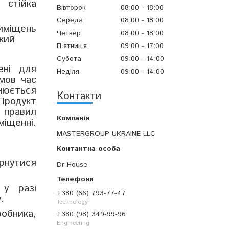
 стійка
Вівторок
08:00
18:00
Середа
08:00
18:00
риміщень
Четвер
08:00
18:00
кий
Пʼятниця
09:00
17:00
Субота
09:00
14:00
ені для
Неділя
09:00
14:00
умов час
нюється
Контакти
Продукт
 правил
іщенні.
MASTERGROUP UKRAINE LLC
рнутися
Dr House
 у разі
+380 (66) 793-77-47
.
Technology
робника,
+380 (98) 349-99-96
Engineering