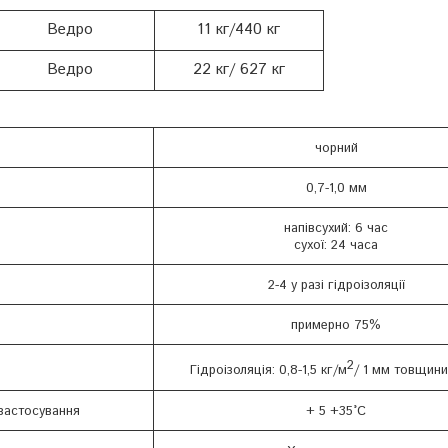
Ведро
11 кг/440 кг
Ведро
22 кг/ 627 кг
чорний
0,7-1,0 мм
напівсухий: 6 час
сухої: 24 часа
2-4 у разі гідроізоляції
примерно 75%
2
Гідроізоляція: 0,8-1,5 кг/м
/ 1 мм товщин
 застосування
+ 5 +35°C