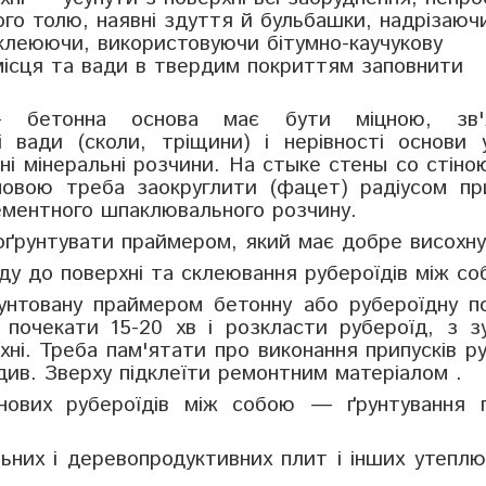
ого толю, наявні здуття й бульбашки, надрізаюч
ідклеюючи, використовуючи бітумно-каучукову
 місця та вади в твердим покриттям заповнити
етонна основа має бути міцною, зв'я
і вади (сколи, тріщини) і нерівності основи 
ні мінеральні розчини. На стыке стены со стіною
новою треба заокруглити (фацет) радіусом пр
ементного шпаклювального розчину.
оґрунтувати праймером, який має добре висохну
у до поверхні та склеювання рубероїдів між со
унтовану праймером бетонну або рубероїдну п
 почекати 15-20 хв і розкласти рубероїд, з з
ні. Треба пам'ятати про виконання припусків р
див. Зверху підклеїти ремонтним матеріалом .
нових рубероїдів між собою — ґрунтування п
ьних і деревопродуктивних плит і інших утепл