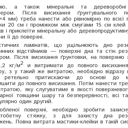
рхню, а також мінеральні та дереворобн
мером. Після висихання ґрунтувального п
4 мм) треба нанести або рівномірно по всієї 
ки 20 см і проміжком між смугами 15 см кле
хв і приклеїти мінеральну або деревопродуктивн
и її до поверхні.
стичних ламінатів, що ущільнюють дно резе
инних відстійників — поверхні дна та стін ре
ром. Після висихання ґрунтовки, на поверхню 
2
,2 кг/м
и витримати до повного висихання
ру, з у такий же витратою, необхідно відразу
у, ретельно притискаючи до основі до м
ишити до повного висихання. Потім нанести тр
тратою, яку слугуватиме в якості поверхневог
рної товщини шару та безперервності, всі та
улярно один другий.
обленої поверхні, необхідно зробити захисн
ьтобетну стяжку, з для захисту дна рез
жень. Повна витрата мастики-клейки в такій с