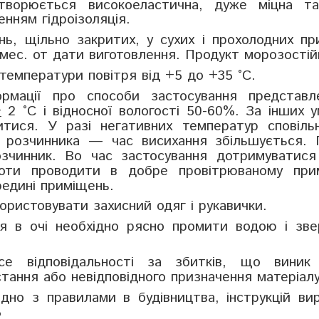
творюється високоеластична, дуже міцна та
нням гідроізоляція.
нь, щільно закритих, у сухих і прохолодних п
 мес. от дати виготовлення. Продукт морозостій
температури повітря від +5 до +35 °C.
формації про способи застосування представл
+
2 °C і відносної вологості 50-60%. За інших 
итися. У разі негативних температур сповіль
я розчинника — час висихання збільшується. 
озчинник. Во час застосування дотримуватися
боти проводити в добре провітрюваному прим
едині приміщень.
користовувати захисний одяг і рукавички.
я в очі необхідно рясно промити водою і зве
 відповідальності за збитків, що виник
тання або невідповідного призначення матеріалу
дно з правилами в будівництва, інструкцій ви
Б