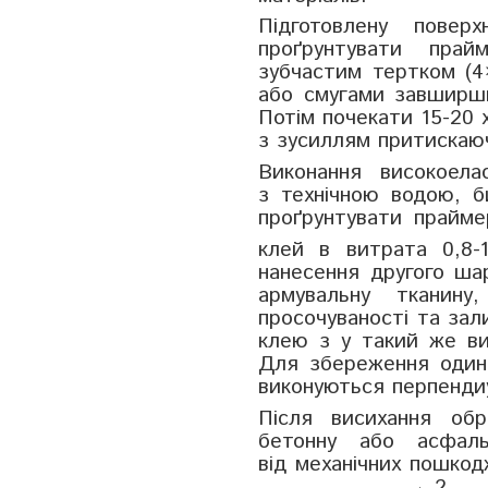
Підготовлену пове
проґрунтувати прай
зубчастим тертком (4×
або смугами завширш
Потім почекати 15-20 
з зусиллям притискаюч
Виконання високоела
з технічною водою, б
проґрунтувати прайме
клей в витрата 0,8-1
нанесення другого ша
армувальну тканин
просочуваності та зал
клею з у такий же ви
Для збереження одина
виконуються перпенди
Після висихання обр
бетонну або асфал
від механічних пошкод
2