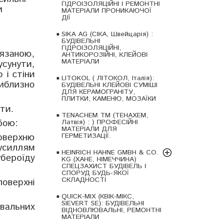
ГІДРОІЗОЛЯЦІЙНІ І РЕМОНТНІ
и
МАТЕРІАЛИ ПРОНИКАЮЧОЇ
ДІЇ
SIKA AG (СІКА, Швейцарія) :
БУДІВЕЛЬНІ
ГІДРОІЗОЛЯЦІЙНІ,
заною,
АНТИКОРОЗІЙНІ, КЛЕЙОВІ
МАТЕРІАЛИ
усунути,
 і стіни
LITOKOL ( ЛІТОКОЛ, Італія):
иблизно
БУДІВЕЛЬНІ КЛЕЙОВІ СУМІШІ
ДЛЯ КЕРАМОГРАНІТУ,
ПЛИТКИ, КАМЕНЮ, МОЗАЇКИ
ти.
TENACHEM ТМ (ТЕНАХЕМ,
бою:
Латвія) : ) ПРОФЕСІЙНІ
МАТЕРІАЛИ ДЛЯ
оверхню
ГЕРМЕТИЗАЦІЇ.
усиллям
HEINRICH HAHNE GMBH & CO.
убероїду
KG (ХАНЕ, НІМЕЧЧИНА)
СПЕЦЗАХИСТ БУДІВЕЛЬ І
СПОРУД БУДЬ-ЯКОЇ
СКЛАДНОСТІ
оверхні
QUICK-MIX (КВІК-МІКС,
SIEVERT SE): БУДІВЕЛЬНІ
ювальних
ВІДНОВЛЮВАЛЬНІ, РЕМОНТНІ
МАТЕРІАЛИ