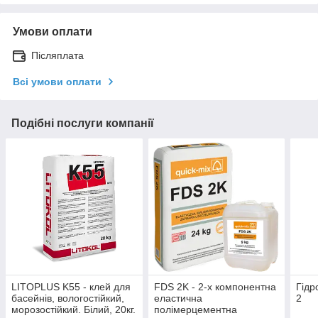
Умови оплати
Післяплата
Всі умови оплати
Подібні послуги компанії
LITOPLUS K55 - клей для
FDS 2K - 2-х компонентна
Гідр
басейнів, вологостійкий,
еластична
2
морозостійкий. Білий, 20кг.
полімерцементна