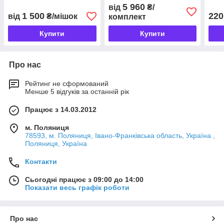
Клас С2ТЕ (1,8-5,5кг/м2)
гідроізоляція (комплект
5 960
від
₴/
33кг (24+9кг), 1,5-2,9 кг/
1 500
220
від
₴/мішок
комплект
м2)
Купити
Купити
Про нас
Рейтинг не сформований
Менше 5 відгуків за останній рік
Працює з 14.03.2012
м. Поляниця
78593, м. Поляниця, Івано-Франківська область, Україна ,
Поляниця, Україна
Контакти
Сьогодні працює з 09:00 до 14:00
Показати весь графік роботи
Про нас