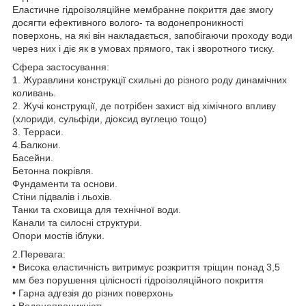
Еластичне гідроізоляційне мембранне покриття дає змогу
досягти ефективного волого- та водонепроникності
поверхонь, на які він накладається, запобігаючи проходу води
через них і діє як в умовах прямого, так і зворотного тиску.
Сфера застосування:
1. Журавлини конструкції схильні до різного роду динамічних
коливань.
2. Жучі конструкції, де потрібен захист від хімічного впливу
(хлориди, сульфіди, діоксид вуглецю тощо)
3. Терраси.
4.Балкони.
Басейни.
Бетонна покрівля.
Фундаменти та основи.
Стіни підвалів і льохів.
Танки та сховища для технічної води.
Канали та силосні структури.
Опори мостів іблуки.
2.Перевага:
• Висока еластичність витримує розкриття тріщин понад 3,5
мм без порушення цілісності гідроізоляційного покриття
• Гарна адгезія до різних поверхонь
• Водонепроникність