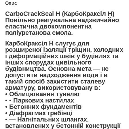
Опис
CarboCrackSeal H (КарбоКраксіл Н)
Повільно реагувальна надзвичайно
еластична двокомпонентна
поліуретанова смола.
КарбоКраксіл Н слугує для
розширеної ізоляції тріщин, холодних
і деформаційних швів у будівлях та
інших спорудах цивільного
будівництва. Основна мета — не
допустити надходження води і в
такий спосіб захистити сталеву
арматуру, використовувану в:
• Облицювання тунелю
• • Паркових настилах
• Бетонних фундаментів
• Діафрагмах гребінці
• — Нагнітальних шлангах,
встановлених у бетонній конструкції