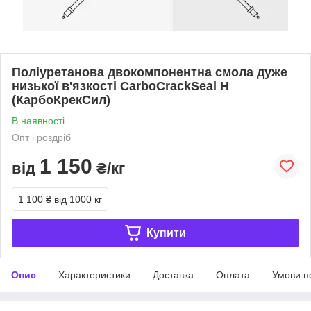
Поліуретанова двокомпонентна смола дуже
низької в'язкості CarboCrackSeal H
(КарбоКрекСил)
В наявності
Опт і роздріб
1 150
від
₴/кг
1 100 ₴
від 1000 кг
Купити
Опис
Характеристики
Доставка
Оплата
Умови п