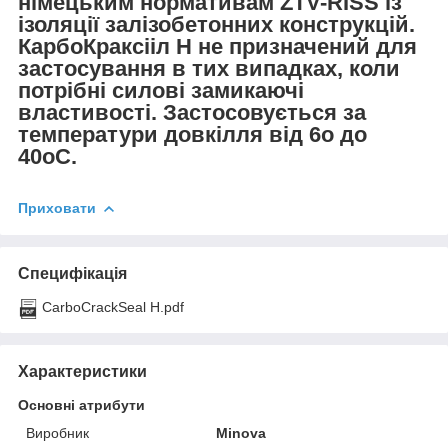
німецьким нормативам ZTV-RISS із
ізоляції залізобетонних конструкцій.
КарбоКраксііл Н не призначений для
застосування в тих випадках, коли
потрібні силові замикаючі
властивості. Застосовується за
температури довкілля від 6o до
40oС.
Приховати
Специфікація
CarboCrackSeal H.pdf
Характеристики
Основні атрибути
Виробник
Minova