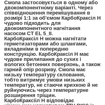
Смола застосовується в одному або
двокомпонентному варіанті. Через
співвідношення перемішування в
розмірі 1:1 за об'ємом КарбоКраксіл Н
чудово підходить для
двокомпонентного нагнітання
насосом CT EL 5_II.
КарбоКраксіл Н можна нагнітати
герметизаторами або шлангами,
вкладеніми в попередню
конструкцію. КарбоКраксіл Н має
чудове прилипання до сухих і
вологих бетонних поверхонь, а також
гарний опір розриву. Смола має
низьку температуру скловання,
тобто витримує умови низьких
температур, не стаючи крихкою й не
руйнуючись через температурне
розширення тріщин.
КарбоКраксііл Н відповідає