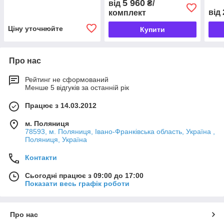
5 960
від
₴/
поліуретанова смола
33кг (24+9кг), 1,5-2,9 кг/
гідр
від
комплект
м2)
Ціну уточнюйте
Купити
Про нас
Рейтинг не сформований
Менше 5 відгуків за останній рік
Працює з 14.03.2012
м. Поляниця
78593, м. Поляниця, Івано-Франківська область, Україна ,
Поляниця, Україна
Контакти
Сьогодні працює з 09:00 до 17:00
Показати весь графік роботи
Про нас