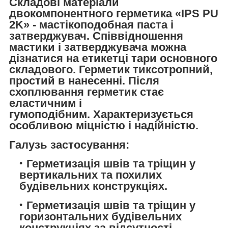
Складові матеріали
двокомпонентного герметика «IPS PU
2K» - мастікоподобная паста і
затверджувач. Співвідношення
мастики і затверджувача можна
дізнатися на етикетці тари основного
складового. Герметик тиксотропний,
простий в нанесенні. Після
схоплювання герметик стає
еластичним і
гумоподібним. Характеризується
особливою міцністю і надійністю.
Галузь застосування:
Герметизація швів та тріщин у
вертикальних та похилих
будівельних конструкціях.
Герметизація швів та тріщин у
горизонтальних будівельних
конструкціях за відсутності