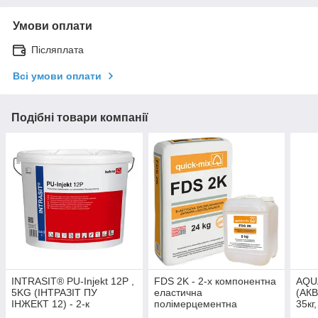
Умови оплати
Післяплата
Всі умови оплати
Подібні товари компанії
INTRASIT® PU-Injekt 12P ,
FDS 2K - 2-х компонентна
AQU
5KG (ІНТРАЗІТ ПУ
еластична
(АК
ІНЖЕКТ 12) - 2-к
полімерцементна
35кг
гідроактивна
гідроізоляція (комплект
комп