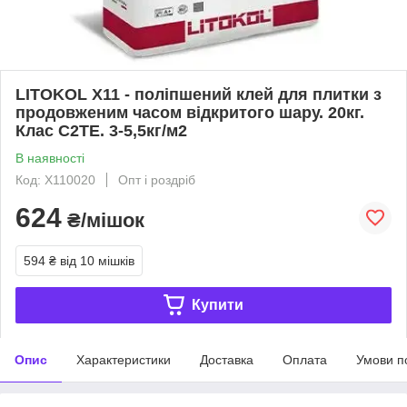
LITOKOL X11 - поліпшений клей для плитки з
продовженим часом відкритого шару. 20кг.
Клас С2ТЕ. 3-5,5кг/м2
В наявності
Код: Х110020
Опт і роздріб
624
₴/мішок
594 ₴
від 10 мішків
Купити
Опис
Характеристики
Доставка
Оплата
Умови п