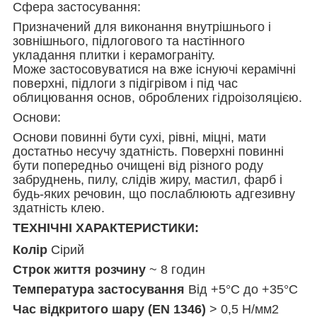
Сфера застосування:
Призначений для виконання внутрішнього і
зовнішнього, підлогового та настінного
укладання плитки і керамограніту.
Може застосовуватися на вже існуючі керамічні
поверхні, підлоги з підігрівом і під час
облицювання основ, оброблених гідроізоляцією.
Основи:
Основи повинні бути сухі, рівні, міцні, мати
достатньо несучу здатність. Поверхні повинні
бути попередньо очищені від різного роду
забруднень, пилу, слідів жиру, мастил, фарб і
будь-яких речовин, що послаблюють адгезивну
здатність клею.
ТЕХНІЧНІ ХАРАКТЕРИСТИКИ:
Колір
Сірий
Строк життя розчину
~ 8 годин
Температура застосування
Від +5°C до +35°C
Час відкритого шару (EN 1346)
> 0,5 Н/мм2