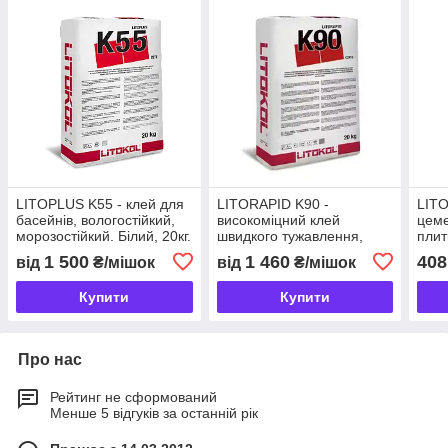
LITOPLUS K55 - клей для
LITORAPID K90 -
LITO
басейнів, вологостійкий,
високоміцний клей
цеме
морозостійкий. Білий, 20кг.
швидкого тужавлення,
плит
Клас С2ТЕ (1,8-5,5кг/м2)
сірий, 20кг. Клас C2FTE
5,5к
1 500
1 460
408
від
₴/мішок
від
₴/мішок
(3-5,5кг/м2)
Купити
Купити
Про нас
Рейтинг не сформований
Менше 5 відгуків за останній рік