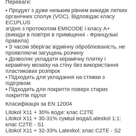
Переваги:
• Продукт з дуже низьким рівнем викидів летких
органічних сполук (VOC). Відповідає класу
EC1PLUS
згідно з протоколом EMICODE і класу A+
(викиди в повітря в приміщенні - Французькі
правила)
• З часом зберігає відмінну оброблюваність, не
проявляючи загущень розчину
• Дозволяє укладати керамічну плитку і
керамічну мозаїку на стіну без використання
пластикових розпірок
• Підходить для укладання на стяжки з
підігрівом
• Підходить для покриття поверх старих
покриттів підлог
Класифікація за EN 12004
Litokol X11 + 30% води: клас C2TE
Litokol X11 + 30-31% суміші вода/Latexkol 1:1:
клас C2TE - S1
Litokol X11 + 32-33% Latexkol: клас C2TE - S2