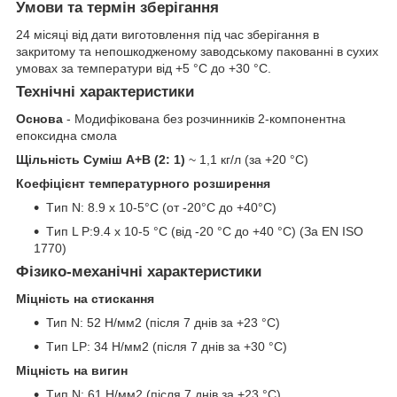
Умови та термін зберігання
24 місяці від дати виготовлення під час зберігання в
закритому та непошкодженому заводському пакованні в сухих
умовах за температури від +5 °C до +30 °C.
Технічні характеристики
Основа
- Модифікована без розчинників 2-компонентна
епоксидна смола
Щільність Суміш A+B (2: 1)
~ 1,1 кг/л (за +20 °C)
Коефіцієнт температурного розширення
Tип N: 8.9 x 10-5°C (от -20°C дo +40°C)
Tип L P:9.4 x 10-5 °C (від -20 °C до +40 °C) (За EN ISO
1770)
Фізико-механічні характеристики
Міцність на стискання
Тип N: 52 Н/мм2 (після 7 днів за +23 °C)
Tип LP: 34 Н/мм2 (після 7 днів за +30 °C)
Міцність на вигин
Tип N: 61 Н/мм2 (після 7 днів за +23 °C)