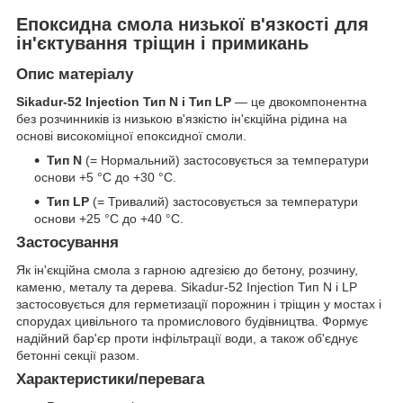
Епоксидна смола низької в'язкості для
ін'єктування тріщин і примикань
Опис матеріалу
Sikadur-52 Injection Тип N і Тип LP
— це двокомпонентна
без розчинників із низькою в'язкістю ін'єкційна рідина на
основі високоміцної епоксидної смоли.
Тип N
(= Нормальний) застосовується за температури
основи +5 °C до +30 °C.
Тип LP
(= Тривалий) застосовується за температури
основи +25 °C до +40 °C.
Застосування
Як ін'єкційна смола з гарною адгезією до бетону, розчину,
каменю, металу та дерева. Sikadur-52 Injection Тип N і LP
застосовується для герметизації порожнин і тріщин у мостах і
спорудах цивільного та промислового будівництва. Формує
надійний бар'єр проти інфільтрації води, а також об'єднує
бетонні секції разом.
Характеристики/перевага