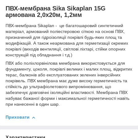
ПВХ-мембрана Sika Sikaplan 15G
армована 2,0х20м, 1,2мм
ПВХ-мембрана Sikaplan - це багатошаровий синтетичний
матеріал, армований поліестеровою сіткою на основі ПВХ,
призначений для гідроізоляції покрівлі будь-яких площ та
модифікацій. А також неармована для герметизації окремих
покрівлі (виходів вентиляції, світлові ліхтарі, стійки опорних
конструкцій під обладнання і т.д.)
ПВХ або поліхлорвінілова мембрана використовується для
фундаменту, цоколя, покрівлі великих і малих площ, відкритих
терас, балконів або експлуатованих зелених інверсійних
покрівель. ПВХ мембрана має дуже високу герметичність та
стійкість до ультрафіолетового випромінювання, що
забезпечує довговічні ізоляційні властивості. Мембрана ПВХ
набуває бажаної форми і максимальної герметичності навіть
при нанесенні в один шар.
Приховати
Характеристики